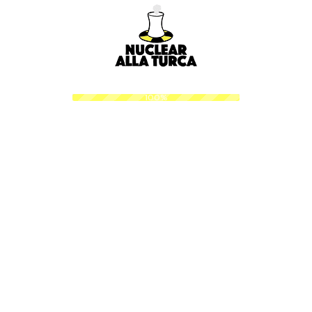
Çiğdem
Nuri Cem Erbak
牛田等
Sökmen
Nükhet Barlas
野村民夫
Çiğdem Yalçın
Nükhet
多田篤毅
.
.
.
g
n
i
d
L
Damla Özen
Özkuvancı
森園かずえ
a
o
100%
Defne
Ohashi Masaaki
井上真紀子
Civelekoğlu
Olcay Akyıldız
石渡秋
Defne Halman
Olga Shunler
小林晶子
Defne Kadıoğlu
Onur
岩田紀子
Polat
Ferhanoğlu
谷口智江
Demet Olesen
Onur Özgödek
笠優子
Deniz Aras
Onur Selvi
和田正英
Çakıcı
Oral Kaya
松野尾かおる
Deniz Belgin
Osman Güç
山崎叔子